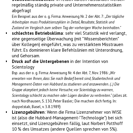
regelmäßig ständig private und Unternehmensstatistiken
abgefragt
Ein Beispiel aus der o. g. Firma: Anweisung Nr. 2 der Abt. 7:
„Der tägliche
Arbeitsplan muss Produktionszyklen in Detail, Resultate, Statistik und
Zustand im Vergleich zum selben Tag der vorherigen Woche beinhalten."
schlechtes Betriebsklima
: sehr viel Statistik wird verlangt,
eine gegenseitige Überwachung (mit "Wissensberichten"
über Kollegen) eingeführt, was zu verstärktem Misstrauen
führt. Es dominieren klare Befehlslinien mit Unterordnung,
und Gehorsam.
Druck auf die Untergebenen
in der Intention von
Scientology
Bsp. aus der o. g. Firma: Anweisung Nr. 4 der Abt. 7, Nov. 1986:
„Wir
erwarten von Ihnen, dass Sie nach Bedarf bereit sind, Studiertechnik und
Management-Daten von Hubbard zu studieren und anzuwenden. (..) Die
Gruppe akzeptiert jedoch keine Versuche, vor Scientology zu warnen,
Scientology schlecht zu machen oder Lügen darüber zu verbreiten."
(alles zit.
nach Nordhausen, S. 130, Peter Basler,: Die machen dich fertig. In:
)
doppelstab, Basel, v. 3.8.1989
Lizenzgebühren
: Wenn die Firma Lizenznehmer von WISE
ist (also die Hubbard-Management-"Technologie") bei sich
einsetzt, sind Lizenzgebühren fällig, laut Norbert Potthoff
10 % des Umsatzes (andere Quellen sprechen von 5%).