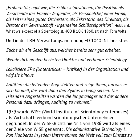
„Erobern Sie, egal wie, die Schlüsselpositionen, die Position als
Vorsitzende des Frauen-Vergandes, als Personalchef einer Firma,
als Leiter eines guten Orchesters, als Sekretärin des Direktors, als
Berater der Gewerkschaft - irgendeine Schlüsselposition"
.
Hubbard:
What we expect of a Scientologist, HCO B 10.6.1960, zit. nach Tom Voltz
Und in der LRH-Verwaltungsanordnung ED 1040 INT heisst es:
Suche dir ein Geschäft aus, welches bereits sehr gut arbeitet.
Wende dich an den höchsten Direktor und verbreite Scientology.
Lokalisiere SP’s (Unterdrücker = Kritiker) in der Organisation und
wirf sie hinaus.
Auditiere die leitenden Angestellten und zeige ihnen, um was es
sich handelt, das wird dann den Zyklus in Gang setzen: Die
leitenden Angestellten werden die Jungmanager und das andere
Personal dazu drängen, Auditing zu nehmen."
1979 wurde WISE (World Institute of Scientology Enterprises)
als Wirtschaftsverbund scientologischer Unternehmen
gegründet. In der WISE-.Richtlinie Nr. 1 von 1986 wird als eines
der Ziele von WISE genannt:
„Die administrative Technology L.
Ron Hubbards in jedem Unternehmen der Welt voll zum Einsatz zu