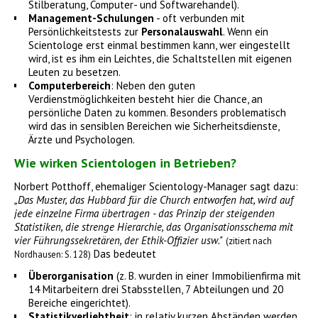
Stilberatung, Computer- und Softwarehandel).
Management-Schulungen
- oft verbunden mit
Persönlichkeitstests zur
Personalauswahl
. Wenn ein
Scientologe erst einmal bestimmen kann, wer eingestellt
wird, ist es ihm ein Leichtes, die Schaltstellen mit eigenen
Leuten zu besetzen.
Computerbereich
: Neben den guten
Verdienstmöglichkeiten besteht hier die Chance, an
persönliche Daten zu kommen. Besonders problematisch
wird das in sensiblen Bereichen wie Sicherheitsdienste,
Ärzte und Psychologen.
Wie wirken Scientologen in Betrieben?
Norbert Potthoff, ehemaliger Scientology-Manager sagt dazu:
„Das Muster, das Hubbard für die Church entworfen hat, wird auf
jede einzelne Firma übertragen - das Prinzip der steigenden
Statistiken, die strenge Hierarchie, das Organisationsschema mit
vier Führungssekretären, der Ethik-Offizier usw."
(zitiert nach
Das bedeutet
Nordhausen: S. 128)
Überorganisation
(z. B. wurden in einer Immobilienfirma mit
14 Mitarbeitern drei Stabsstellen, 7 Abteilungen und 20
Bereiche eingerichtet).
Statistikverliebtheit
: in relativ kurzen Abständen werden