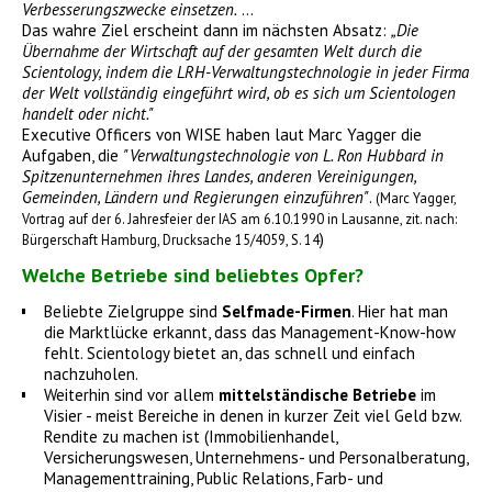
Verbesserungszwecke einsetzen.
...
Das wahre Ziel erscheint dann im nächsten Absatz:
„Die
Übernahme der Wirtschaft auf der gesamten Welt durch die
Scientology, indem die LRH-Verwaltungstechnologie in jeder Firma
der Welt vollständig eingeführt wird, ob es sich um Scientologen
handelt oder nicht."
Executive Officers von WISE haben laut Marc Yagger die
Aufgaben, die
"Verwaltungstechnologie von L. Ron Hubbard in
Spitzenunternehmen ihres Landes, anderen Vereinigungen,
Gemeinden, Ländern und Regierungen einzuführen"
.
(Marc Yagger,
Vortrag auf der 6. Jahresfeier der IAS am 6.10.1990 in Lausanne, zit. nach:
)
Bürgerschaft Hamburg, Drucksache 15/4059, S. 14
Welche Betriebe sind beliebtes Opfer?
Beliebte Zielgruppe sind
Selfmade-Firmen
. Hier hat man
die Marktlücke erkannt, dass das Management-Know-how
fehlt. Scientology bietet an, das schnell und einfach
nachzuholen.
Weiterhin sind vor allem
mittelständische Betriebe
im
Visier - meist Bereiche in denen in kurzer Zeit viel Geld bzw.
Rendite zu machen ist (Immobilienhandel,
Versicherungswesen, Unternehmens- und Personalberatung,
Managementtraining, Public Relations, Farb- und