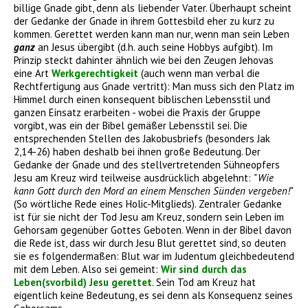
billige Gnade gibt, denn als liebender Vater. Überhaupt scheint
der Gedanke der Gnade in ihrem Gottesbild eher zu kurz zu
kommen. Gerettet werden kann man nur, wenn man sein Leben
ganz
an Jesus übergibt (d.h. auch seine Hobbys aufgibt). Im
Prinzip steckt dahinter ähnlich wie bei den Zeugen Jehovas
eine Art
Werkgerechtigkeit
(auch wenn man verbal die
Rechtfertigung aus Gnade vertritt): Man muss sich den Platz im
Himmel durch einen konsequent biblischen Lebensstil und
ganzen Einsatz erarbeiten - wobei die Praxis der Gruppe
vorgibt, was ein der Bibel gemäßer Lebensstil sei. Die
entsprechenden Stellen des Jakobusbriefs (besonders Jak
2,14-26) haben deshalb bei ihnen große Bedeutung. Der
Gedanke der Gnade und des stellvertretenden Sühneopfers
Jesu am Kreuz wird teilweise ausdrücklich abgelehnt:
"Wie
kann Gott durch den Mord an einem Menschen Sünden vergeben!"
(So wörtliche Rede eines Holic-Mitglieds). Zentraler Gedanke
ist für sie nicht der Tod Jesu am Kreuz, sondern sein Leben im
Gehorsam gegenüber Gottes Geboten. Wenn in der Bibel davon
die Rede ist, dass wir durch Jesu Blut gerettet sind, so deuten
sie es folgendermaßen: Blut war im Judentum gleichbedeutend
mit dem Leben. Also sei gemeint:
Wir sind durch das
Leben(svorbild) Jesu gerettet
. Sein Tod am Kreuz hat
eigentlich keine Bedeutung, es sei denn als Konsequenz seines