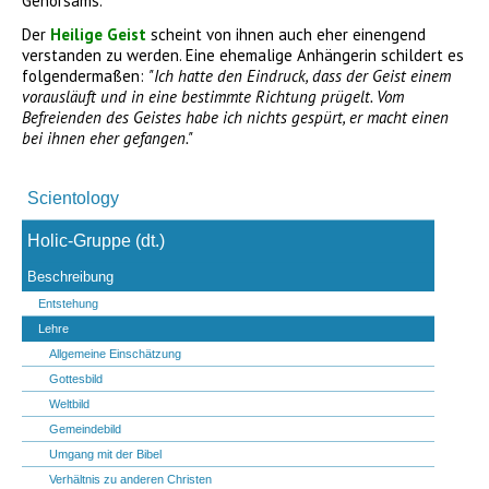
Gehorsams.
Der
Heilige Geist
scheint von ihnen auch eher einengend
verstanden zu werden. Eine ehemalige Anhängerin schildert es
folgendermaßen:
"Ich hatte den Eindruck, dass der Geist einem
vorausläuft und in eine bestimmte Richtung prügelt. Vom
Befreienden des Geistes habe ich nichts gespürt, er macht einen
bei ihnen eher gefangen."
Navigation
überspringen
Scientology
Holic-Gruppe (dt.)
Beschreibung
Entstehung
Lehre
Allgemeine Einschätzung
Gottesbild
Weltbild
Gemeindebild
Umgang mit der Bibel
Verhältnis zu anderen Christen