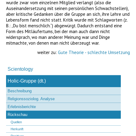
wurde zwar vom einzelnen Mitglied verlangt (also die
Auseinandersetzung mit seinen persönlichen Schwachstellen),
aber kritische Gedanken über die Gruppe an sich, ihre Lehre und
Lebensform fand nicht statt. Kritik wurde mit Schlagworten (z.
B.: „Du bist menschlich.“) abgewürgt. Dadurch entstand eine
Form des Mitläufertums, bei der man auch dann nicht
widersprach, wo man anderer Meinung war und Dinge
mitmachte, von denen man nicht überzeugt war.
weiter zu:
Gute Theorie - schlechte Umsetzung
Navigation
überspringen
Scientology
Holic-Gruppe (dt.)
Beschreibung
Religionssoziolog. Analyse
Erlebnisberichte
Rückschau
Quellen
Herkunft