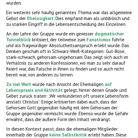
wurden.
Ein weiteres sehr häufig genanntes Thema war das allgemeine
Gebot der
Ehelosigkeit
. Dies empfand man als unbiblisch und
zu starken Eingriff in die Lebensentscheidung des Einzelnen.
An der Lehre der Gruppe wurde ein gewisser
dogmatischer
Tunnelblick
kritisiert, der teilweise zum
Fanatismus
führte
und als fragwürdiger Absolutheitsanspruch erlebt wurde. Das
Denken geschah oft in Schwarz-Weiß-Kategorien: Gut-Böse,
stark-schwach, gehorsam-ungehorsam. Das zeigt sich auch im
Verhältnis zu anderen Konfessionen, wo man zu sehr darauf
fixiert war, das Falsche in ihnen zu finden und so auch nicht
bereit war, von anderen zu lernen.
Zu viel Wert
wurde nach Ansicht der Ehemaligen
auf
Lebenspraxis und Aktivität
gelegt, hinter denen Gnade und
Gebet zurück traten: „Wir verkündeten oft unsere Lebensform
anstatt Christus“. Einige kritisierten dabei auch, dass der
Gehorsam Gott gegenüber häufig mit dem Gehorsam der
Gruppe gegenüber vermischt wurde. Ebenso wurde die Gefahr
erwähnt, dass die äußere Form den Inhalt verdrängt.
In diesen Kontext passt, dass die ehemaligen Mitglieder
innerhalb der Gruppe
keine Selbstkritik
erlebt haben. Diese