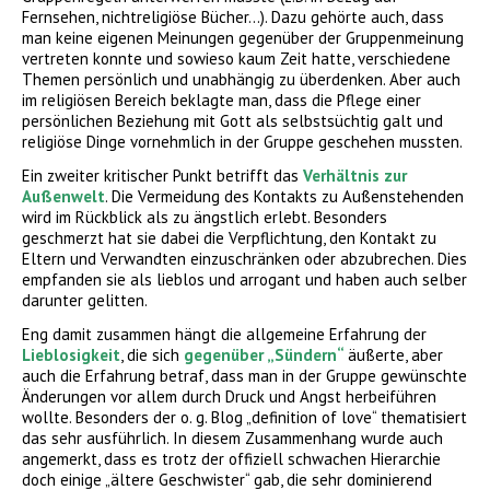
Fernsehen, nichtreligiöse Bücher…). Dazu gehörte auch, dass
man keine eigenen Meinungen gegenüber der Gruppenmeinung
vertreten konnte und sowieso kaum Zeit hatte, verschiedene
Themen persönlich und unabhängig zu überdenken. Aber auch
im religiösen Bereich beklagte man, dass die Pflege einer
persönlichen Beziehung mit Gott als selbstsüchtig galt und
religiöse Dinge vornehmlich in der Gruppe geschehen mussten.
Ein zweiter kritischer Punkt betrifft das
Verhältnis zur
Außenwelt
. Die Vermeidung des Kontakts zu Außenstehenden
wird im Rückblick als zu ängstlich erlebt. Besonders
geschmerzt hat sie dabei die Verpflichtung, den Kontakt zu
Eltern und Verwandten einzuschränken oder abzubrechen. Dies
empfanden sie als lieblos und arrogant und haben auch selber
darunter gelitten.
Eng damit zusammen hängt die allgemeine Erfahrung der
Lieblosigkeit
, die sich
gegenüber „Sündern“
äußerte, aber
auch die Erfahrung betraf, dass man in der Gruppe gewünschte
Änderungen vor allem durch Druck und Angst herbeiführen
wollte. Besonders der o. g. Blog „definition of love“ thematisiert
das sehr ausführlich. In diesem Zusammenhang wurde auch
angemerkt, dass es trotz der offiziell schwachen Hierarchie
doch einige „ältere Geschwister“ gab, die sehr dominierend